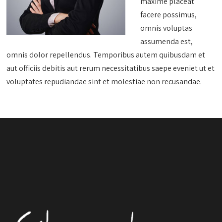
maxime placeat
facere possimus,
omnis voluptas
assumenda est,
omnis dolor repellendus. Temporibus autem quibusdam et
aut officiis debitis aut rerum necessitatibus saepe eveniet ut et
voluptates repudiandae sint et molestiae non recusandae.